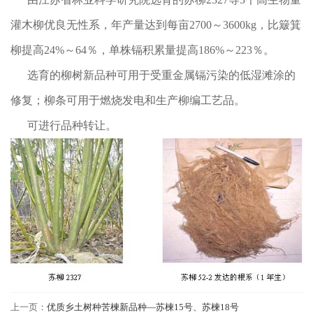
灌木柳优良无性系，年产量达到每亩2700～3600kg，比簸箕
柳提高24%～64％，单株镉积累量提高186%～223％。
选育的柳树新品种可用于受重金属镉污染的低湿滩涂的
修复；柳条可用于燃烧发电和生产柳编工艺品。
可进行品种转让。
上一页：
优质乡土树种苦楝新品种—苏楝15号、苏楝18号